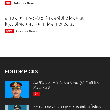
Rakshak News
ਫੌਜ
ਭਾਰਤ ਦੀ ਆਧੁਨਿਕ ਜੰਗਲ ਯੁੱਧ ਰਣਨੀਤੀ ਦੇ ਨਿਰਮਾਤਾ,
ਬ੍ਰਿਗੇਡੀਅਰ ਬਸੰਤ ਕੁਮਾਰ ਪੋਨਵਾਰ ਦਾ ਦੇਹਾਂਤ...
Rakshak News
ਪੁਲਿਸ
EDITOR PICKS
ਲੈਫਟੀਨੈਂਟ ਜਨਰਲ ਜੇ. ਦੇਬਨਾਥ ਨੇ ਲਖਨਊ ਏਐੱਮਸੀ ਸੈਂਟਰ
ਐਂਡ ਕਾਲਜ ਦੇ...
ਫੌਜ
ਏਅਰ ਮਾਰਸ਼ਲ ਸੰਦੀਪ ਥਰੇਜਾ ਆਰਮਡ ਫੋਰਸਿਜ਼ ਮੈਡੀਕਲ