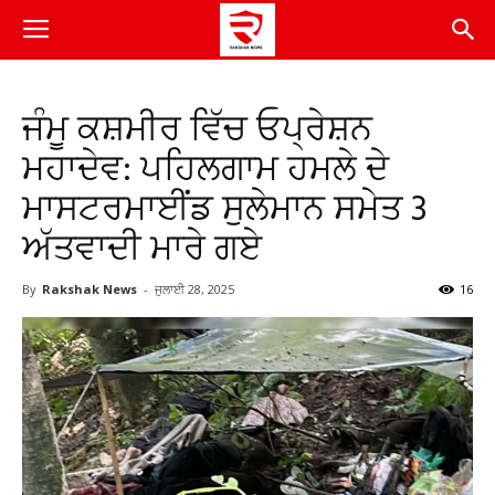
ਜੰਮੂ ਕਸ਼ਮੀਰ ਵਿੱਚ ਓਪ੍ਰੇਸ਼ਨ
ਮਹਾਦੇਵ: ਪਹਿਲਗਾਮ ਹਮਲੇ ਦੇ
ਮਾਸਟਰਮਾਈਂਡ ਸੁਲੇਮਾਨ ਸਮੇਤ 3
ਅੱਤਵਾਦੀ ਮਾਰੇ ਗਏ
By
Rakshak News
-
ਜੁਲਾਈ 28, 2025
16