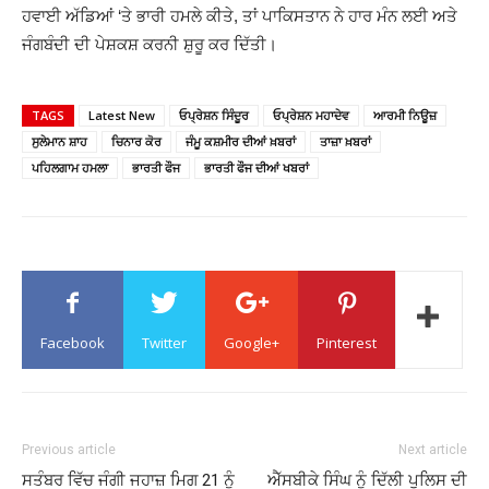
ਹਵਾਈ ਅੱਡਿਆਂ ‘ਤੇ ਭਾਰੀ ਹਮਲੇ ਕੀਤੇ, ਤਾਂ ਪਾਕਿਸਤਾਨ ਨੇ ਹਾਰ ਮੰਨ ਲਈ ਅਤੇ
ਜੰਗਬੰਦੀ ਦੀ ਪੇਸ਼ਕਸ਼ ਕਰਨੀ ਸ਼ੁਰੂ ਕਰ ਦਿੱਤੀ।
TAGS
Latest New
ਓਪ੍ਰੇਸ਼ਨ ਸਿੰਦੂਰ
ਓਪ੍ਰੇਸ਼ਨ ਮਹਾਦੇਵ
ਆਰਮੀ ਨਿਊਜ਼
ਸੁਲੇਮਾਨ ਸ਼ਾਹ
ਚਿਨਾਰ ਕੋਰ
ਜੰਮੂ ਕਸ਼ਮੀਰ ਦੀਆਂ ਖ਼ਬਰਾਂ
ਤਾਜ਼ਾ ਖ਼ਬਰਾਂ
ਪਹਿਲਗਾਮ ਹਮਲਾ
ਭਾਰਤੀ ਫੌਜ
ਭਾਰਤੀ ਫੌਜ ਦੀਆਂ ਖਬਰਾਂ
Facebook
Twitter
Google+
Pinterest
Previous article
Next article
ਸਤੰਬਰ ਵਿੱਚ ਜੰਗੀ ਜਹਾਜ਼ ਮਿਗ 21 ਨੂੰ
ਐੱਸਬੀਕੇ ਸਿੰਘ ਨੂੰ ਦਿੱਲੀ ਪੁਲਿਸ ਦੀ