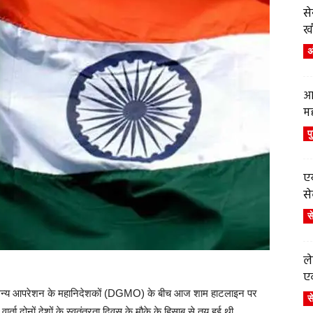
स
ख
अं
आ
म
प
एय
से
स
ले
एव
 के सैन्य आपरेशन के महानिदेशकों (DGMO) के बीच आज शाम हाटलाइन पर
स
वार्ता दोनों देशों के स्वतंत्रता दिवस के मौके के हिसाब से तय हुई थी.