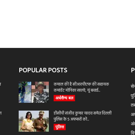
POPULAR POSTS
P
ा
कमाल की है सीआरपीएफ की सहायक
से
कमांडेंट मोनिका साल्वे, यूं बचाई...
पु
अर्धसैन्य बल
तब
ण
डीसीपी संजीव कुमार यादव समेत दिल्ली
अर
पुलिस के 5 अफसरों को...
अंत
पुलिस
वि