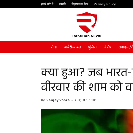
हमारे बारे में
सम्पर्क
विज्ञापन के लिये
Privacy Policy
Rakshak
News
सेना
अर्धसैन्य बल
पुलिस
विशेष
तबादला/त
क्या हुआ? जब भारत-
वीरवार की शाम को वा
By
Sanjay Vohra
-
August 17, 2018