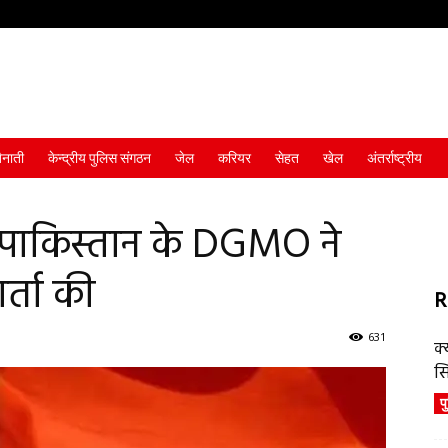
ैनाती
केन्द्रीय पुलिस संगठन
जेल
करियर
सेहत
खेल
अंतर्राष्ट्रीय
पाकिस्तान के DGMO ने
र्ता की
R
631
क्
स
प