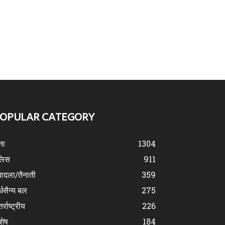
OPULAR CATEGORY
ना
1304
लिस
911
ादला/तैनाती
359
्धसैन्य बल
275
र्राष्ट्रीय
226
शेष
184