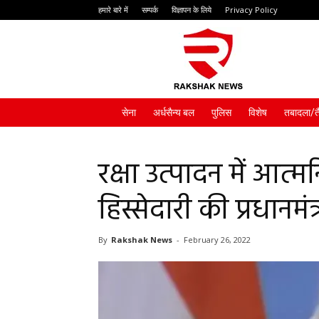
हमारे बारे में
सम्पर्क
विज्ञापन के लिये
Privacy Policy
Rakshak
News
सेना
अर्धसैन्य बल
पुलिस
विशेष
तबादला/त
रक्षा उत्पादन में आत्मन
हिस्सेदारी की प्रधानमं
By
Rakshak News
-
February 26, 2022