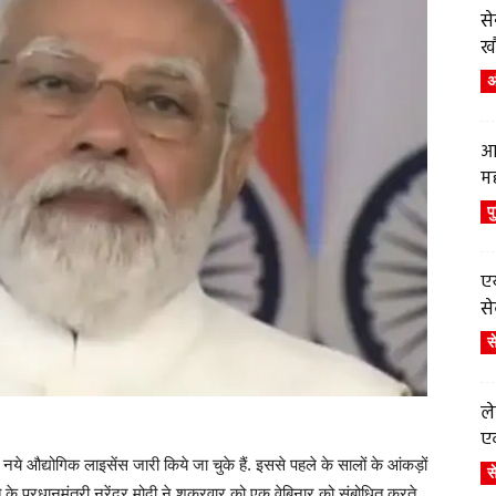
स
ख
अं
आ
म
प
एय
से
स
ले
एव
्यादा नये औद्योगिक लाइसेंस जारी किये जा चुके हैं. इससे पहले के सालों के आंकड़ों
स
के प्रधानमंत्री नरेंद्र मोदी ने शुक्रवार को एक वेबिनार को संबोधित करते