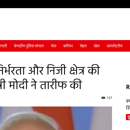
ैनाती
केन्द्रीय पुलिस संगठन
जेल
करियर
सेहत
खेल
अंतर्राष्ट्रीय
िर्भरता और निजी क्षेत्र की
त्री मोदी ने तारीफ की
R
157
क्
स
प