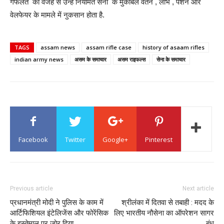
गफलत की वजह से उन्हें नियमित सेना के मुकाबले वेतन , लाभ , पेंशन और
वेलफेयर के मामले में नुकसान होता है.
TAGS
assam news
assam rifle case
history of asaam rifles
indian army news
असम के समाचार
असम राइफल्स
सेना के समाचार
Facebook
Twitter
Google+
Pinterest
Previous article
Next article
प्रधानमंत्री मोदी ने पुलिस के काम में
श्रीलंका में दितवा से तबाही : मदद के
आर्टिफिशियल इंटेलिजेंस और फोरेंसिक
लिए भारतीय नौसेना का ऑपरेशन सागर
के इस्तेमाल पर जोर दिया
बंधु