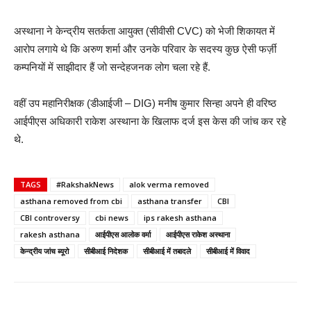
अस्थाना ने केन्द्रीय सतर्कता आयुक्त (सीवीसी CVC) को भेजी शिकायत में
आरोप लगाये थे कि अरुण शर्मा और उनके परिवार के सदस्य कुछ ऐसी फर्ज़ी
कम्पनियों में साझीदार हैं जो सन्देहजनक लोग चला रहे हैं.
वहीं उप महानिरीक्षक (डीआईजी – DIG) मनीष कुमार सिन्हा अपने ही वरिष्ठ
आईपीएस अधिकारी राकेश अस्थाना के खिलाफ दर्ज इस केस की जांच कर रहे
थे.
TAGS
#RakshakNews
alok verma removed
asthana removed from cbi
asthana transfer
CBI
CBI controversy
cbi news
ips rakesh asthana
rakesh asthana
आईपीएस आलोक वर्मा
आईपीएस राकेश अस्थाना
केन्द्रीय जांच ब्यूरो
सीबीआई निदेशक
सीबीआई में तबादले
सीबीआई में विवाद