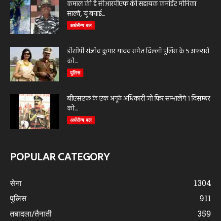
कमाल की है सीआरपीएफ की सहायक कमांडेंट मोनिका
साल्वे, यूं बचाई...
अर्धसैन्य बल
डीसीपी संजीव कुमार यादव समेत दिल्ली पुलिस के 5 अफसरों
को...
पुलिस
बीएसएफ के एक अनूठे अधिकारी जो फिर सम्भालेंगे 1 दिसम्बर
को...
अर्धसैन्य बल
POPULAR CATEGORY
सेना
1304
पुलिस
911
तबादला/तैनाती
359