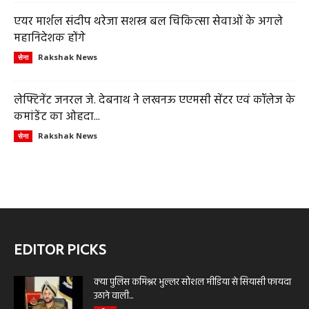
एयर मार्शल संदीप थरेजा सशस्त्र बल चिकित्सा सेवाओं के अगले
महानिदेशक होंगे
Rakshak News
सेना
लेफ्टिनेंट जनरल जे. देबनाथ ने लखनऊ एएमसी सेंटर एवं कॉलेज के
कमांडेंट का ओहदा...
Rakshak News
सेना
EDITOR PICKS
क्या पुलिस कमिश्नर भुल्लर सोशल मीडिया से सियासी फायदा
उठाने वाली...