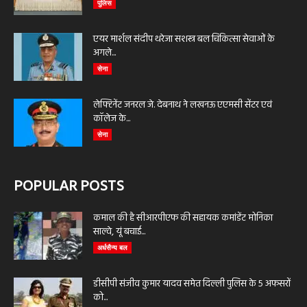
पुलिस
एयर मार्शल संदीप थरेजा सशस्त्र बल चिकित्सा सेवाओं के
अगले...
सेना
लेफ्टिनेंट जनरल जे. देबनाथ ने लखनऊ एएमसी सेंटर एवं
कॉलेज के...
सेना
POPULAR POSTS
कमाल की है सीआरपीएफ की सहायक कमांडेंट मोनिका
साल्वे, यूं बचाई...
अर्धसैन्य बल
डीसीपी संजीव कुमार यादव समेत दिल्ली पुलिस के 5 अफसरों
को...