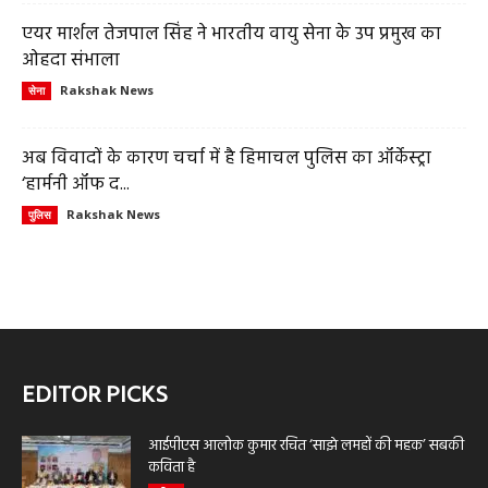
एयर मार्शल तेजपाल सिंह ने भारतीय वायु सेना के उप प्रमुख का
ओहदा संभाला
Rakshak News
सेना
अब विवादों के कारण चर्चा में है हिमाचल पुलिस का ऑर्केस्ट्रा
‘हार्मनी ऑफ द...
Rakshak News
पुलिस
EDITOR PICKS
आईपीएस आलोक कुमार रचित ‘साझे लमहों की महक’ सबकी
कविता है