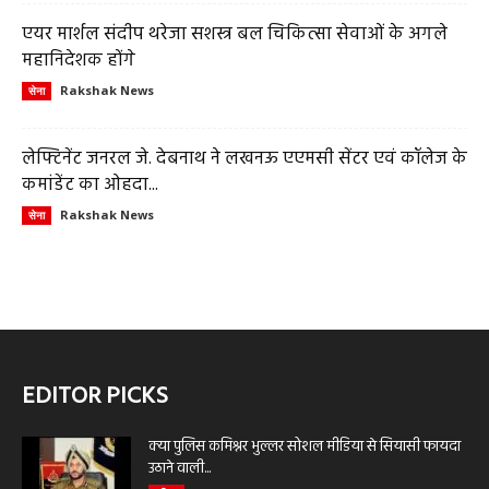
एयर मार्शल संदीप थरेजा सशस्त्र बल चिकित्सा सेवाओं के अगले
महानिदेशक होंगे
Rakshak News
सेना
लेफ्टिनेंट जनरल जे. देबनाथ ने लखनऊ एएमसी सेंटर एवं कॉलेज के
कमांडेंट का ओहदा...
Rakshak News
सेना
EDITOR PICKS
क्या पुलिस कमिश्नर भुल्लर सोशल मीडिया से सियासी फायदा
उठाने वाली...