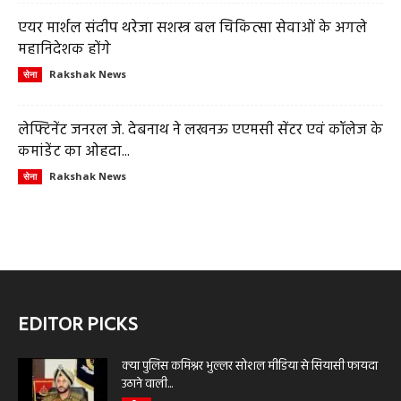
एयर मार्शल संदीप थरेजा सशस्त्र बल चिकित्सा सेवाओं के अगले
महानिदेशक होंगे
Rakshak News
सेना
लेफ्टिनेंट जनरल जे. देबनाथ ने लखनऊ एएमसी सेंटर एवं कॉलेज के
कमांडेंट का ओहदा...
Rakshak News
सेना
EDITOR PICKS
क्या पुलिस कमिश्नर भुल्लर सोशल मीडिया से सियासी फायदा
उठाने वाली...