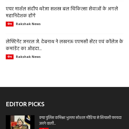
एयर मार्शल संदीप थरेजा सशस्त्र बल चिकित्सा सेवाओं के अगले
महानिदेशक होंगे
Rakshak News
सेना
लेफ्टिनेंट जनरल जे. देबनाथ ने लखनऊ एएमसी सेंटर एवं कॉलेज के
कमांडेंट का ओहदा...
Rakshak News
सेना
EDITOR PICKS
क्या पुलिस कमिश्नर भुल्लर सोशल मीडिया से सियासी फायदा
उठाने वाली...