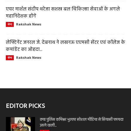
एयर मार्शल संदीप थरेजा सशस्त्र बल चिकित्सा सेवाओं के अगले
महानिदेशक होंगे
Rakshak News
सेना
लेफ्टिनेंट जनरल जे. देबनाथ ने लखनऊ एएमसी सेंटर एवं कॉलेज के
कमांडेंट का ओहदा...
Rakshak News
सेना
EDITOR PICKS
क्या पुलिस कमिश्नर भुल्लर सोशल मीडिया से सियासी फायदा
उठाने वाली...