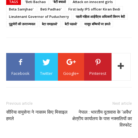
TAGS
'Beti Bachao
'बेटी बचाओ
Attack on innocent girls
Beta Samjhao'
Beti Padhao'
First lady IPS officer Kiran Bedi
Lieutenant Governor of Puducherry
पहली महिला आईपीएस अधिकारी किरण बेदी
पुडुचेरी की उपराज्यपाल
बेटा समझाओ'
बेटी पढाओ'
मासूम बच्चियों पर हमले
Facebook
Twitter
Google+
Pinterest
Previous article
Next article
सीरिया वायुसेना ने नाकाम किए मिसाइल
नेपाल : भारतीय दूतावास के ‘अवैध’
हमले
क्षेत्रीय कार्यालय के पास नक्सलियों का
विस्फोट