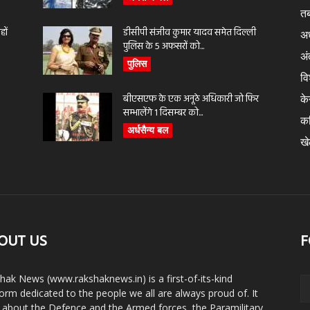
तब
ों
डीसीपी संजीव कुमार यादव समेत दिल्ली
अर
पुलिस के 5 अफसरों को...
अंत
पुलिस
वि
बीएसएफ के एक अनूठे अधिकारी जो फिर
के
सम्भालेंगे 1 दिसम्बर को...
क
अर्धसैन्य बल
ख
OUT US
F
hak News (www.rakshaknews.in) is a first-of-its-kind
form dedicated to the people we all are always proud of. It
s about the Defence and the Armed forces, the Paramilitary