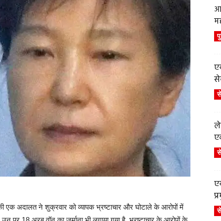
आ
म
प
एय
से
स
ले
एव
स
एय
प
यहां की एक अदालत ने शुक्रवार को व्यापक भ्रष्टाचार और घोटाले के आरोपों में
स
, उन पर 18 अरब वॉन का जुर्माना भी लगाया गया है. भ्रष्टाचार के आरोपों के