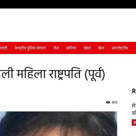
ैनाती
केन्द्रीय पुलिस संगठन
जेल
करियर
सेहत
खेल
अंतर्राष्ट्रीय
 महिला राष्ट्रपति (पूर्व)
R
606
स
ख
अं