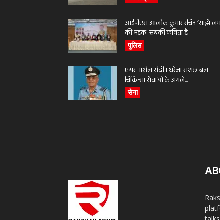
आईपीएस आलोक कुमार रचित ‘साझे लमह
की महक’ सबकी कविता है
पुलिस
एयर मार्शल संदीप थरेजा सशस्त्र बल
चिकित्सा सेवाओं के अगले...
सेना
AB
Raks
plat
talk