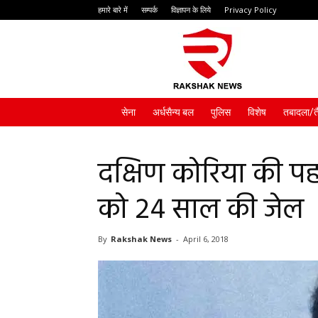
हमारे बारे में
सम्पर्क
विज्ञापन के लिये
Privacy Policy
Rakshak
News
सेना
अर्धसैन्य बल
पुलिस
विशेष
तबादला/त
दक्षिण कोरिया की पहली
को 24 साल की जेल
By
Rakshak News
-
April 6, 2018