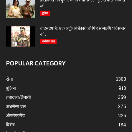
डीसीपी संजीव कुमार यादव समेत दिल्ली पुलिस के 5 अफसरों
को...
पुलिस
बीएसएफ के एक अनूठे अधिकारी जो फिर सम्भालेंगे 1 दिसम्बर
को...
अर्धसैन्य बल
POPULAR CATEGORY
सेना
1303
पुलिस
910
तबादला/तैनाती
359
अर्धसैन्य बल
275
अंतर्राष्ट्रीय
225
विशेष
184