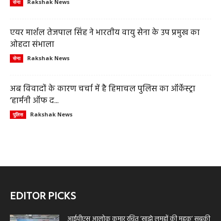
Rakshak News
सेना
एयर मार्शल तेजपाल सिंह ने भारतीय वायु सेना के उप प्रमुख का
ओहदा संभाला
Rakshak News
सेना
अब विवादों के कारण चर्चा में है हिमाचल पुलिस का ऑर्केस्ट्रा
‘हार्मनी ऑफ द...
Rakshak News
पुलिस
EDITOR PICKS
आईपीएस आलोक कुमार रचित ‘साझे लमहों की महक’ सबकी