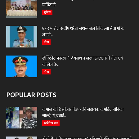
कविता है
पुलिस
एयर मार्शल संदीप थरेजा सशस्त्र बल चिकित्सा सेवाओं के
अगले...
सेना
लेफ्टिनेंट जनरल जे. देबनाथ ने लखनऊ एएमसी सेंटर एवं
कॉलेज के...
सेना
POPULAR POSTS
कमाल की है सीआरपीएफ की सहायक कमांडेंट मोनिका
साल्वे, यूं बचाई...
अर्धसैन्य बल