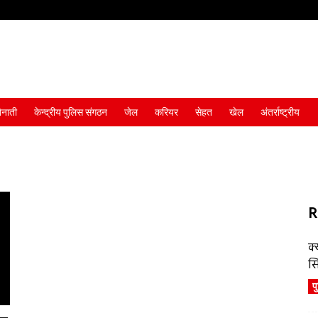
ैनाती
केन्द्रीय पुलिस संगठन
जेल
करियर
सेहत
खेल
अंतर्राष्ट्रीय
R
क्
स
प