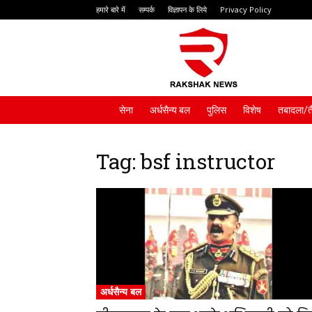
हमारे बारे में
सम्पर्क
विज्ञापन के लिये
Privacy Policy
Rakshak
News
सेना
अर्धसैन्य बल
पुलिस
विशेष
तबादला/त
Tag: bsf instructor
अर्धसैन्य बल