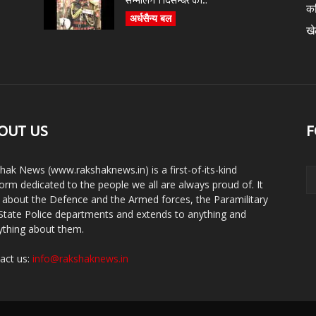
सम्भालेंगे 1 दिसम्बर को...
क
अर्धसैन्य बल
ख
OUT US
F
hak News (www.rakshaknews.in) is a first-of-its-kind
form dedicated to the people we all are always proud of. It
s about the Defence and the Armed forces, the Paramilitary
State Police departments and extends to anything and
ything about them.
act us:
info@rakshaknews.in