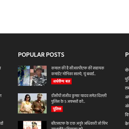
POPULAR POSTS
P
ा
कमाल की है सीआरपीएफ की सहायक
से
कमांडेंट मोनिका साल्वे, यूं बचाई...
पु
अर्धसैन्य बल
तब
ण
डीसीपी संजीव कुमार यादव समेत दिल्ली
अर
पुलिस के 5 अफसरों को...
अंत
पुलिस
वि
ों
बीएसएफ के एक अनूठे अधिकारी जो फिर
के