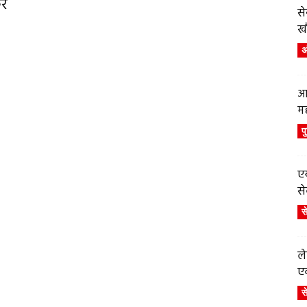
िर
स
ख
अं
आ
म
प
एय
से
स
ले
एव
स