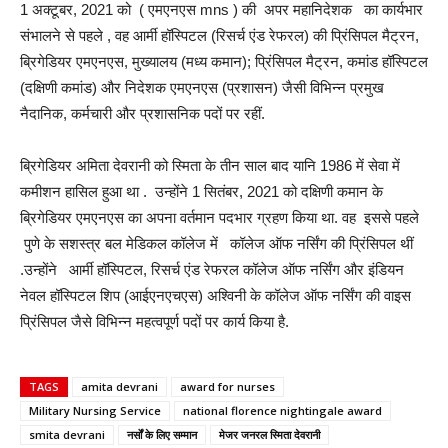
1 अक्टूबर, 2021 को ( एमएनएस mns ) की अपर महानिदेशक का कार्यभार
संभालने से पहले , वह आर्मी हॉस्पिटल (रिसर्च एंड रेफरल) की प्रिंसिपल मैट्रन,
ब्रिगेडियर एमएनएस, मुख्यालय (मध्य कमान); प्रिंसिपल मैट्रन, कमांड हॉस्पिटल
(दक्षिणी कमांड) और निदेशक एमएनएस (प्रशासन) जैसी विभिन्न प्रमुख
नैदानिक, कर्मचारी और प्रशासनिक पदों पर रहीं.
ब्रिगेडियर अमिता देवरानी को स्मिता के तीन साल बाद यानि 1986 में सेवा में
कमीशन हासिल हुआ था . उन्होंने 1 सितंबर, 2021 को दक्षिणी कमान के
ब्रिगेडियर एमएनएस का अपना वर्तमान पदभार ग्रहण किया था. वह इससे पहले
पुणे के सशस्त्र बल मेडिकल कॉलेज में कॉलेज ऑफ नर्सिंग की प्रिंसिपल थीं
.उन्होंने आर्मी हॉस्पिटल, रिसर्च एंड रेफरल कॉलेज ऑफ नर्सिंग और इंडियन
नेवल हॉस्पिटल शिप (आईएनएचएस) अश्विनी के कॉलेज ऑफ नर्सिंग की वाइस
प्रिंसिपल जैसे विभिन्न महत्वपूर्ण पदों पर कार्य किया है.
TAGS
amita devrani
award for nurses
Military Nursing Service
national florence nightingale award
smita devrani
नर्सों के लिए सम्मान
मेजर जनरल स्मिता देवरानी