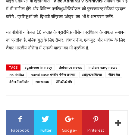
वाइस एडमिरल वी श्रीनिवास
Vice Admiral V Srinivas
समापन समारोह
में भी शामिल होंगे और विभिन्न प्रशिक्षुओं/डिवीजन को पुरस्कार/ट्रॉफियां प्रदान
करेंगे . प्रशिक्षुओं की द्विभाषी पत्रिका ‘अंकुर’ का भी वे अनावरण करेंगे.
यह पीओपी न केवल 16 सप्ताह के प्रारंभिक नौसेना प्रशिक्षण के सफल समापन
का प्रतीक है, बल्कि युद्ध के लिए तैयार, विश्वसनीय, एकजुट और भविष्य के लिए
तैयार भारतीय नौसेना में उनकी यात्रा का भी प्रतीक है.
TAGS
agniveer in navy
defence news
indian navy news
ins chilka
naval base भारतीय नौसेना समाचार
आईएनएस चिल्का
नौसेना बेस
नौसेना में अग्निवीर
रक्षा समाचार
सैनिकों की पॉप
Facebook
Twitter
Google+
Pinterest