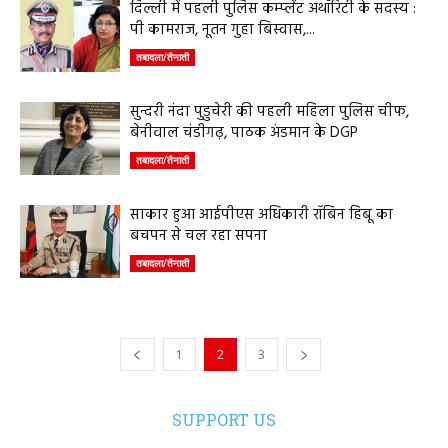
दिल्ली में पहली पुलिस कम्प्लेंट अथॉरिटी के सदस्य :
पी कामराज, नूतन गुहा बिस्वास,...
तबादला/तैनाती
सुन्दरी नंदा पुडुचेरी की पहली महिला पुलिस चीफ,
बेनीवाल चंडीगढ़, पाठक अंडमान के DGP
तबादला/तैनाती
साकार हुआ आईपीएस अधिकारी रॉबिन हिबू का
बचपन से चल रहा सपना
तबादला/तैनाती
1
2
3
SUPPORT US