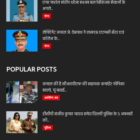
एयर मार्शल संदीप थरेजा सशस्त्र बल चिकित्सा सेवाओं के
अगले...
सेना
लेफ्टिनेंट जनरल जे. देबनाथ ने लखनऊ एएमसी सेंटर एवं
कॉलेज के...
सेना
POPULAR POSTS
कमाल की है सीआरपीएफ की सहायक कमांडेंट मोनिका
साल्वे, यूं बचाई...
अर्धसैन्य बल
डीसीपी संजीव कुमार यादव समेत दिल्ली पुलिस के 5 अफसरों
को...
पुलिस