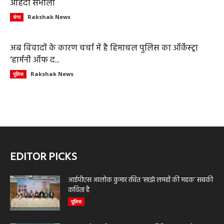
ओहदा संभाला
Rakshak News
सेना
अब विवादों के कारण चर्चा में है हिमाचल पुलिस का ऑर्केस्ट्रा
‘हार्मनी ऑफ द...
Rakshak News
पुलिस
EDITOR PICKS
आईपीएस आलोक कुमार रचित ‘साझे लमहों की महक’ सबकी
कविता है
पुलिस