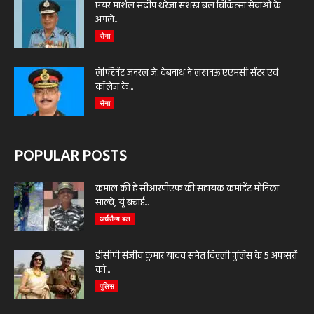
एयर मार्शल संदीप थरेजा सशस्त्र बल चिकित्सा सेवाओं के
अगले...
सेना
लेफ्टिनेंट जनरल जे. देबनाथ ने लखनऊ एएमसी सेंटर एवं
कॉलेज के...
सेना
POPULAR POSTS
कमाल की है सीआरपीएफ की सहायक कमांडेंट मोनिका
साल्वे, यूं बचाई...
अर्धसैन्य बल
डीसीपी संजीव कुमार यादव समेत दिल्ली पुलिस के 5 अफसरों
को...
पुलिस