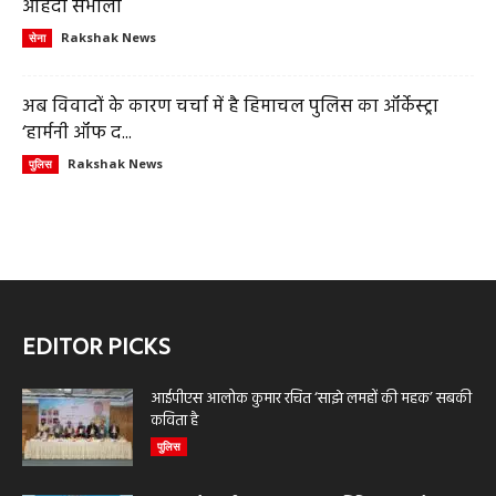
ओहदा संभाला
Rakshak News
सेना
अब विवादों के कारण चर्चा में है हिमाचल पुलिस का ऑर्केस्ट्रा
‘हार्मनी ऑफ द...
Rakshak News
पुलिस
EDITOR PICKS
आईपीएस आलोक कुमार रचित ‘साझे लमहों की महक’ सबकी
कविता है
पुलिस