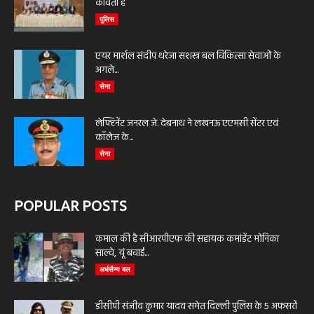
कविता है
पुलिस
एयर मार्शल संदीप थरेजा सशस्त्र बल चिकित्सा सेवाओं के
अगले...
सेना
लेफ्टिनेंट जनरल जे. देबनाथ ने लखनऊ एएमसी सेंटर एवं
कॉलेज के...
सेना
POPULAR POSTS
कमाल की है सीआरपीएफ की सहायक कमांडेंट मोनिका
साल्वे, यूं बचाई...
अर्धसैन्य बल
डीसीपी संजीव कुमार यादव समेत दिल्ली पुलिस के 5 अफसरों