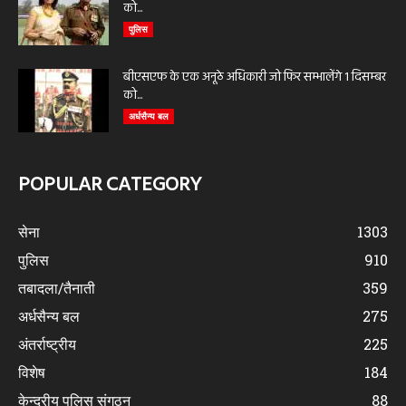
को...
पुलिस
बीएसएफ के एक अनूठे अधिकारी जो फिर सम्भालेंगे 1 दिसम्बर
को...
अर्धसैन्य बल
POPULAR CATEGORY
सेना
1303
पुलिस
910
तबादला/तैनाती
359
अर्धसैन्य बल
275
अंतर्राष्ट्रीय
225
विशेष
184
केन्द्रीय पुलिस संगठन
88