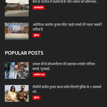
सेना के कॉलेज में लड़कियों के यौन शोषण की खौफनाक...
अंतर्राष्ट्रीय
आईपीएस आलोक कुमार रचित ‘साझे लमहों की महक’ सबकी
कविता है
पुलिस
POPULAR POSTS
कमाल की है सीआरपीएफ की सहायक कमांडेंट मोनिका
साल्वे, यूं बचाई...
अर्धसैन्य बल
डीसीपी संजीव कुमार यादव समेत दिल्ली पुलिस के 5 अफसरों
को...
पुलिस