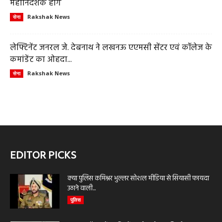
महानिदेशक होंगे
Rakshak News
सेना
लेफ्टिनेंट जनरल जे. देबनाथ ने लखनऊ एएमसी सेंटर एवं कॉलेज के
कमांडेंट का ओहदा...
Rakshak News
सेना
EDITOR PICKS
क्या पुलिस कमिश्नर भुल्लर सोशल मीडिया से सियासी फायदा
उठाने वाली...
पुलिस